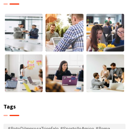
Tags
#ReteDiImpresaTrionfale #SportelloAmico #Roma