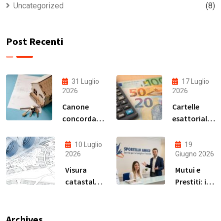
Uncategorized
(8)
Post Recenti
31 Luglio
17 Luglio
2026
2026
Canone
Cartelle
concordato
esattoriali:
2026:
quando
quanto si
possono
10 Luglio
19
risparmia
andare in
2026
Giugno 2026
davvero?
prescrizione
Visura
Mutui e
e come
catastale
Prestiti: il
verificare la
online: a
nuovo
propria
cosa serve,
servizio di
situazione
quando
consulenza
Archives