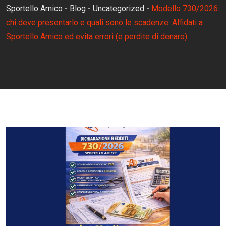
Sportello Amico
-
Blog
-
Uncategorized
-
Modello 730/2026:
chi deve presentarlo e quali sono le scadenze. Affidati a
Sportello Amico ed evita errori (e perdite di denaro)