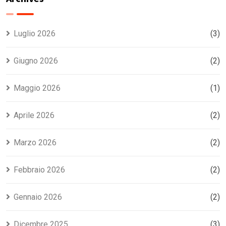
in modo
serve e
di
rapido e
come
Sportello
gratuito
ottenerla
Amico per
Luglio 2026
(3)
in pochi
famiglie e
minuti
imprese
Giugno 2026
(2)
Maggio 2026
(1)
Aprile 2026
(2)
Marzo 2026
(2)
Febbraio 2026
(2)
Gennaio 2026
(2)
Dicembre 2025
(3)