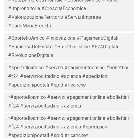
#Imprenditoria #CrescitaEconomica
#ValorizzazioneTerritorio #ServiziImprese
#CarloMariaBreschi
#SportelloAmico #Innovazione #PagamentiDigitali
#BusinessDelFuturo #BollettiniOnline #F24Digitali
#RivoluzioneDigitale
#sportelloamico #servizi #pagamentoonline #bollettini
#f24 #serviziocittadino #azienda #spedizioni
#spedizionipostali #spid #ricariche
*#sportelloamico #servizi #pagamentionline #bollettini
#f24 #serviziocittadino #azienda
*#sportelloamico #servizi #pagamentionline #bollettini
#f24 #serviziocittadino #azienda #spedizioni
#spedizionipostali #spid #ricariche*