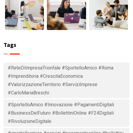
Tags
#ReteDiImpresaTrionfale #SportelloAmico #Roma
#Imprenditoria #CrescitaEconomica
#ValorizzazioneTerritorio #ServiziImprese
#CarloMariaBreschi
#SportelloAmico #Innovazione #PagamentiDigitali
#BusinessDelFuturo #BollettiniOnline #F24Digitali
#RivoluzioneDigitale