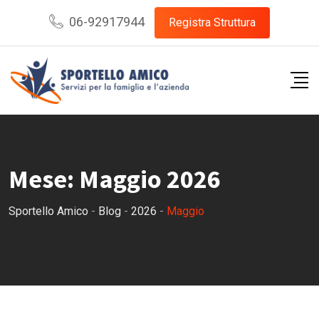
Skip
06-92917944
Registra Struttura
to
content
Mese:
Maggio 2026
Sportello Amico
-
Blog
-
2026
-
Maggio