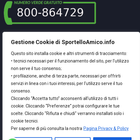
La Nostra NewsLetter
Gestione Cookie di SportelloAmico.info
Registrati Per Ricevere Le Nostre Ultime Novità
Questo sito installa cookie e altri strumenti di tracciamento:
• tecnici necessari per il funzionamento del sito, per l'utilizzo
non serve il tuo consenso;
Inserisci La Tua Email
• profilazione, anche di terza parte, necessari per offrirti
servizi in linea con i tuoi interessi, per l'utilizzo serve il tuo
consenso.
Cliccando “Accetta tutto” acconsenti all'utilizzo di tutti i
cookie. Cliccando “Preferenze” potrai configurare le tue
scelte. Cliccando "Rifiuta e chiudi" verranno installati solo i
Privacy &
cookie tecnici.
© 2026 SportelloAmico.info All
Per saperne di più consulta la nostra
Pagina Privacy & Policy
Policy
Rights Reserved By
EM
Chi Siamo