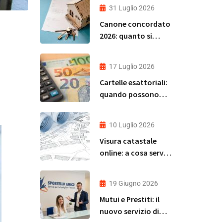
31 Luglio 2026
Canone concordato
2026: quanto si
risparmia davvero?
17 Luglio 2026
Cartelle esattoriali:
quando possono
andare in
prescrizione e come
10 Luglio 2026
verificare la propria
Visura catastale
situazione in modo
online: a cosa serve,
rapido e gratuito
quando serve e
come ottenerla in
19 Giugno 2026
pochi minuti
Mutui e Prestiti: il
nuovo servizio di