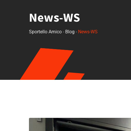
News-WS
Sportello Amico
-
Blog
-
News-WS