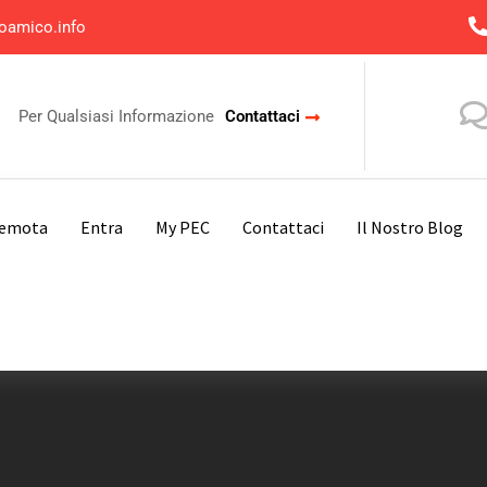
oamico.info
Per Qualsiasi Informazione
Contattaci
Remota
Entra
My PEC
Contattaci
Il Nostro Blog
Strutture Calcoli Previdenziali