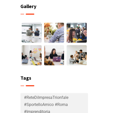
Gallery
Tags
#ReteDiImpresaTrionfale
#SportelloAmico #Roma
#Imprenditoria