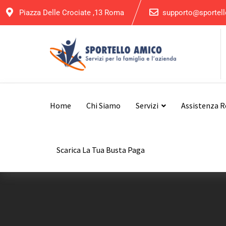
Piazza Delle Crociate ,13 Roma
supporto@sportell
Home
Chi Siamo
Servizi
Assistenza 
Scarica La Tua Busta Paga