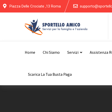
Skip
Piazza Delle Crociate ,13 Roma
supporto@sportell
to
content
Home
Chi Siamo
Servizi
Assistenza 
Scarica La Tua Busta Paga