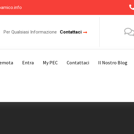
oamico.info
Per Qualsiasi Informazione
Contattaci
Remota
Entra
My PEC
Contattaci
Il Nostro Blog
Strutture Calcoli Previdenziali