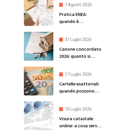
7 Agosto 2026
Pratica ENEA:
quando è
obbligatoria e cosa
rischia chi non la
31 Luglio 2026
presenta
Canone concordato
2026: quanto si
risparmia davvero?
17 Luglio 2026
Cartelle esattoriali:
quando possono
andare in
prescrizione e come
10 Luglio 2026
verificare la propria
Visura catastale
situazione in modo
online: a cosa serve,
rapido e gratuito