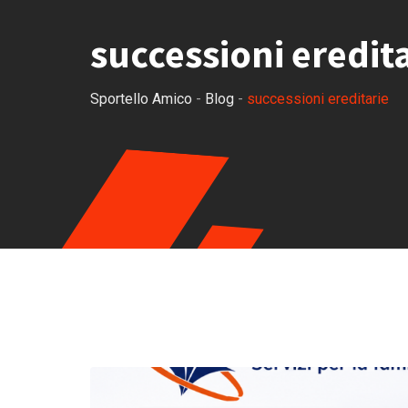
successioni eredit
Sportello Amico
-
Blog
-
successioni ereditarie