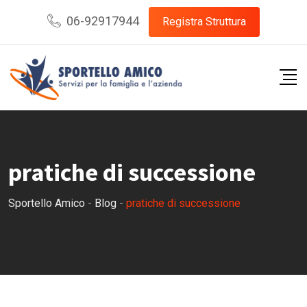
Skip
06-92917944
Registra Struttura
to
content
pratiche di successione
Sportello Amico
-
Blog
-
pratiche di successione