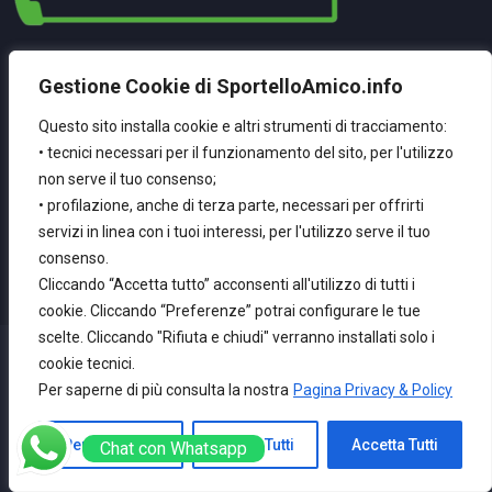
La Nostra NewsLetter
Gestione Cookie di SportelloAmico.info
Registrati Per Ricevere Le Nostre Ultime Novità
Questo sito installa cookie e altri strumenti di tracciamento:
• tecnici necessari per il funzionamento del sito, per l'utilizzo
non serve il tuo consenso;
Inserisci La Tua Email
• profilazione, anche di terza parte, necessari per offrirti
servizi in linea con i tuoi interessi, per l'utilizzo serve il tuo
consenso.
Cliccando “Accetta tutto” acconsenti all'utilizzo di tutti i
cookie. Cliccando “Preferenze” potrai configurare le tue
scelte. Cliccando "Rifiuta e chiudi" verranno installati solo i
Privacy &
cookie tecnici.
© 2026 SportelloAmico.info All
Per saperne di più consulta la nostra
Pagina Privacy & Policy
Policy
Rights Reserved By
EM
Chi Siamo
Software & Infrastructure
Personalizza
Rifiuta Tutti
Accetta Tutti
Chat con Whatsapp
Contattaci