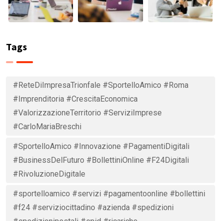
Tags
#ReteDiImpresaTrionfale #SportelloAmico #Roma
#Imprenditoria #CrescitaEconomica
#ValorizzazioneTerritorio #ServiziImprese
#CarloMariaBreschi
#SportelloAmico #Innovazione #PagamentiDigitali
#BusinessDelFuturo #BollettiniOnline #F24Digitali
#RivoluzioneDigitale
#sportelloamico #servizi #pagamentoonline #bollettini
#f24 #serviziocittadino #azienda #spedizioni