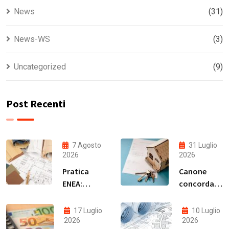
News
(31)
News-WS
(3)
Uncategorized
(9)
Post Recenti
7 Agosto
31 Luglio
2026
2026
Pratica
Canone
ENEA:
concordato
quando è
2026:
obbligatoria
quanto si
17 Luglio
10 Luglio
e cosa
risparmia
2026
2026