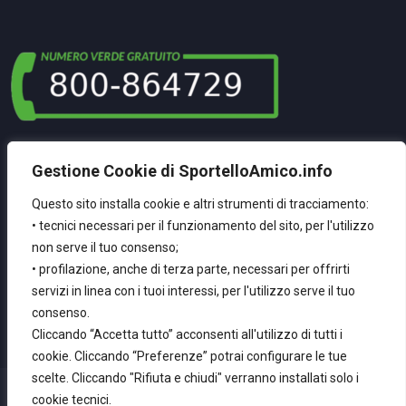
La Nostra NewsLetter
Gestione Cookie di SportelloAmico.info
Registrati Per Ricevere Le Nostre Ultime Novità
Questo sito installa cookie e altri strumenti di tracciamento:
• tecnici necessari per il funzionamento del sito, per l'utilizzo
non serve il tuo consenso;
Inserisci La Tua Email
• profilazione, anche di terza parte, necessari per offrirti
servizi in linea con i tuoi interessi, per l'utilizzo serve il tuo
consenso.
Cliccando “Accetta tutto” acconsenti all'utilizzo di tutti i
cookie. Cliccando “Preferenze” potrai configurare le tue
scelte. Cliccando "Rifiuta e chiudi" verranno installati solo i
Privacy &
cookie tecnici.