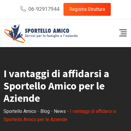
Skip
06-92917944
Registra Struttura
to
content
I vantaggi di affidarsi a
Sportello Amico per le
Aziende
Sportello Amico
-
Blog
-
News
-
I vantaggi di affidarsi a
Sportello Amico per le Aziende