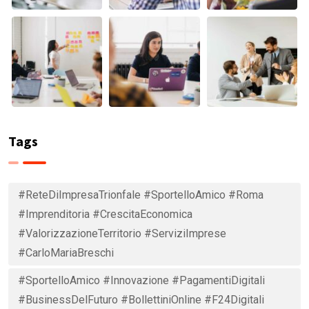
Tags
#ReteDiImpresaTrionfale #SportelloAmico #Roma
#Imprenditoria #CrescitaEconomica
#ValorizzazioneTerritorio #ServiziImprese
#CarloMariaBreschi
#SportelloAmico #Innovazione #PagamentiDigitali
#BusinessDelFuturo #BollettiniOnline #F24Digitali