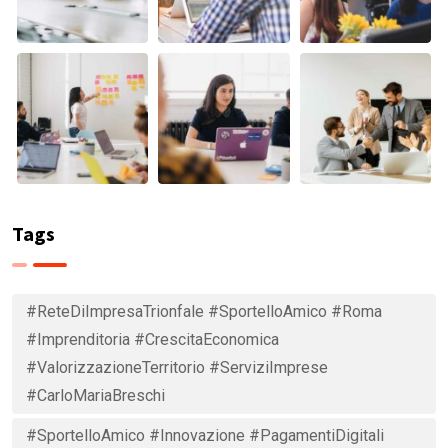
Tags
#ReteDiImpresaTrionfale #SportelloAmico #Roma
#Imprenditoria #CrescitaEconomica
#ValorizzazioneTerritorio #ServiziImprese
#CarloMariaBreschi
#SportelloAmico #Innovazione #PagamentiDigitali