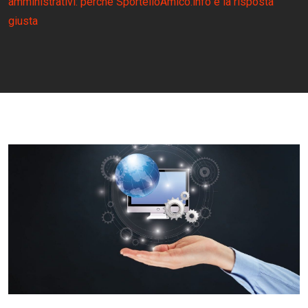
amministrativi: perché SportelloAmico.info è la risposta
giusta