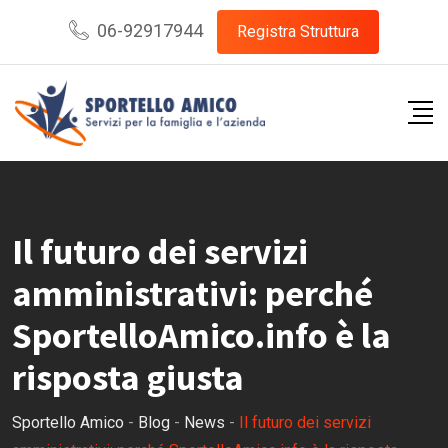
Skip
06-92917944
Registra Struttura
to
content
Il futuro dei servizi
amministrativi: perché
SportelloAmico.info è la
risposta giusta
Sportello Amico
-
Blog
-
News
-
Il futuro dei servizi