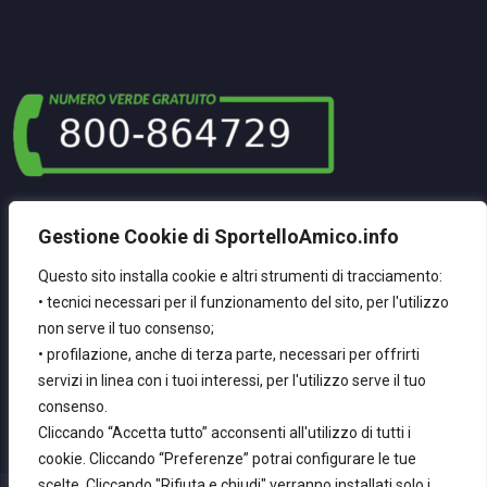
La Nostra NewsLetter
Gestione Cookie di SportelloAmico.info
Registrati Per Ricevere Le Nostre Ultime Novità
Questo sito installa cookie e altri strumenti di tracciamento:
• tecnici necessari per il funzionamento del sito, per l'utilizzo
non serve il tuo consenso;
Inserisci La Tua Email
• profilazione, anche di terza parte, necessari per offrirti
servizi in linea con i tuoi interessi, per l'utilizzo serve il tuo
consenso.
Cliccando “Accetta tutto” acconsenti all'utilizzo di tutti i
cookie. Cliccando “Preferenze” potrai configurare le tue
scelte. Cliccando "Rifiuta e chiudi" verranno installati solo i